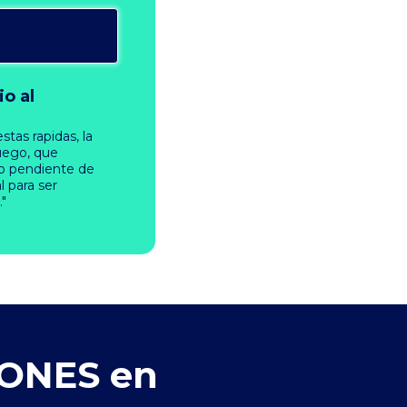
io al
tas rapidas, la
uego, que
co pendiente de
l para ser
."
RONES en