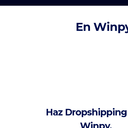
En Winpy
Haz Dropshipping
Winpy.