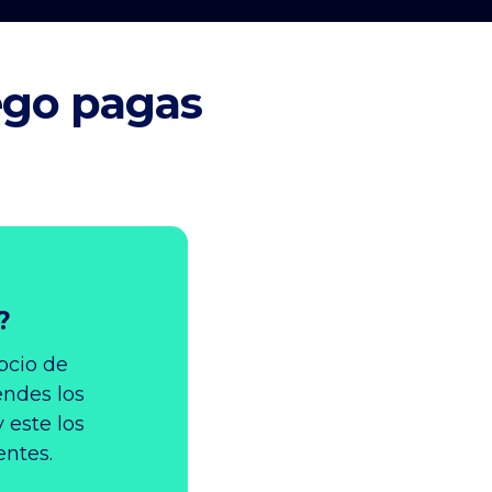
ego pagas
?
ocio de
endes los
 este los
entes.