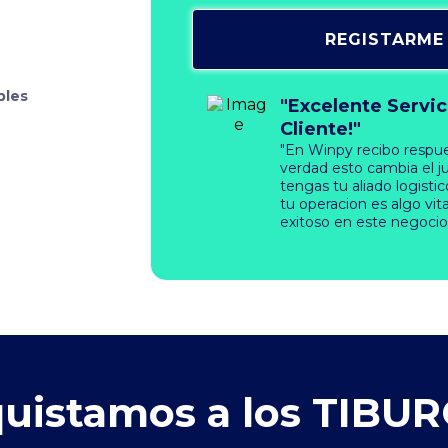
REGISTARME
bles
"Excelente Servic
Cliente!"
"En Winpy recibo respues
verdad esto cambia el j
tengas tu aliado logisti
tu operacion es algo vita
exitoso en este negocio
quistamos a los TIBU